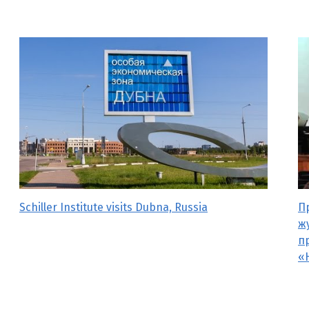
Schiller Institute visits Dubna, Russia
П
ж
п
«