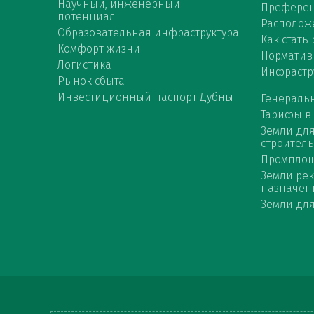
Научный, инженерный
Префере
потенциал
Расположе
Образовательная инфраструктура
Как стать
Комфорт жизни
Норматив
Логистика
Инфрастр
Рынок сбыта
Инвестиционный паспорт Дубны
Генераль
Тарифы в
Земли дл
строитель
Промпло
Земли ре
назначен
Земли для