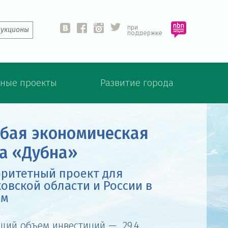
при
аукционы
vk
fb
ins
twit
поддержке
ные проекты
Развитие города
бая экономическая
единенный институт
а «Дубна»
рных исследований
ритетный проект для
нейший научно-
овской области и России в
едовательский центр
ом
очный Европы
щий объем инвестиций — 29,4
стран-участниц в составе правления