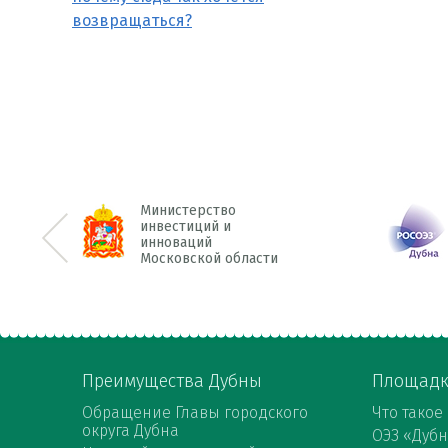
возвращаться?
Министерство
инвестиций и
инноваций
<< Prev
Московской области
Преимущества Дубны
Площад
Обращение Главы городского
Что такое
округа Дубна
ОЭЗ «Дуб