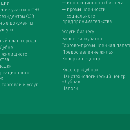
—
инновационного бизнеса
нции
—
промышленности
ние участков ОЭЗ
—
социального
 резидентом ОЭЗ
предпринимательства
ные документы
уктура
Услуги бизнесу
Бизнес-инкубатор
ный план города
Торгово-промышленная палат
 Дубне
Предоставление жилья
я жилищного
Коворкинг-центр
ства
щадки
Кластер «Дубна»
креационного
Нанотехнологический центр
ия
«Дубна»
 торговли и услуг
Налоги