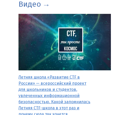
Видео
Летняя школа «Развитие CTF в
России» — всероссийский проект
для школьников и студентов,
увлеченных информационной
безопасностью. Какой запомнилась
Летняя CTF-школа в этот раз и
почему сюда так хочется