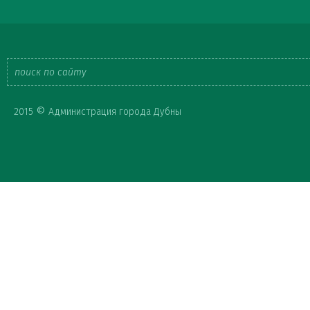
Форма
©
2015
Администрация города Дубны
поиска