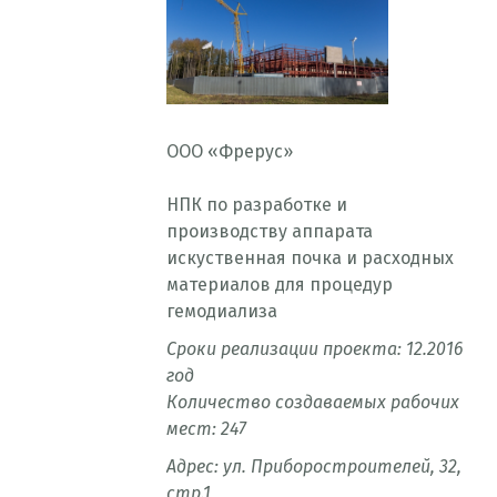
ООО «Фрерус»
водства
НПК по разработке и
 поколения,
производству аппарата
вуют с
искуственная почка и расходных
ствами связи
материалов для процедур
гемодиализа
екта: 2016 г.
емых рабочих
Сроки реализации проекта: 12.2016
год
Количество создаваемых рабочих
мест: 247
Адрес: ул. Приборостроителей, 32,
стр.1