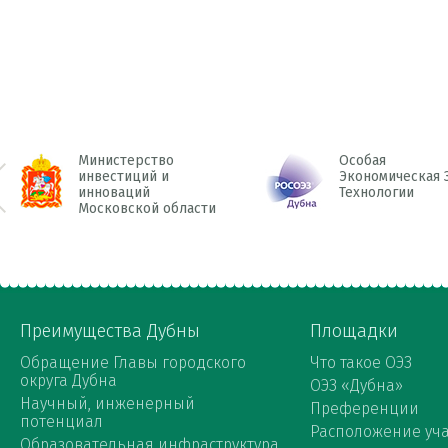
Министерство
Особая
инвестиций и
Экономическая 
инноваций
Технологии
 Prev
Московской области
Преимущества Дубны
Площадки
Обращение Главы городского
Что такое ОЭЗ
округа Дубна
ОЭЗ «Дубна»
Научный, инженерный
Преференции
потенциал
Расположение уча
Образовательная инфраструктура