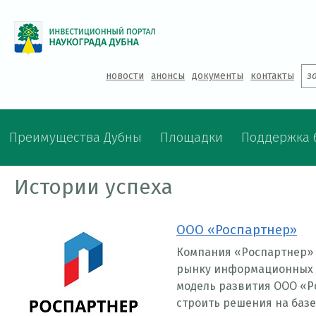
Jump to navigation
новости
анонсы
документы
контакты
з
Преимущества Дубны
Площадки
Поддержка 
Истории успеха
ООО «Роспартнер»
Компания «Роспартнер» б
рынку информационных т
модель развития ООО «Ро
строить решения на баз