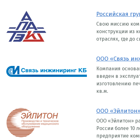
Российская гр
Свою миссию комп
конструкции из 
отраслях, где до
ООО «Связь ин
Компания основана
введен в эксплуа
изготовлению пе
кв.м.
ООО «Эйлитон
ООО «Эйлитон» р
России более 10 л
предприятие ком