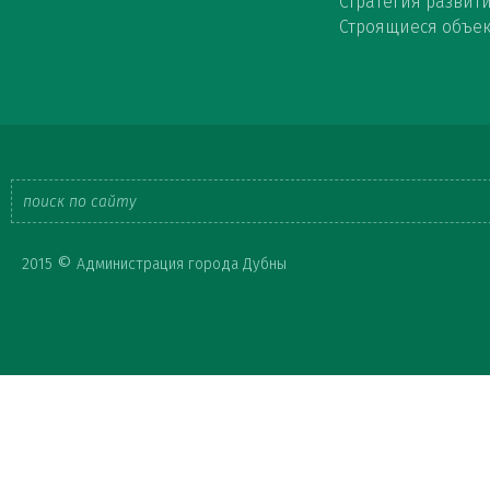
Стратегия развит
Строящиеся объе
Форма
©
2015
Администрация города Дубны
поиска