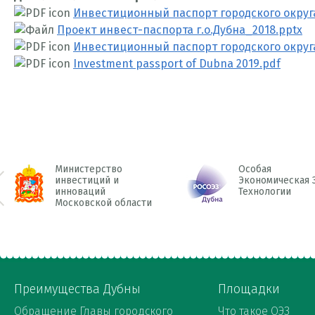
Инвестиционный паспорт городского округа
Проект инвест-паспорта г.о.Дубна_2018.pptx
Инвестиционный паспорт городского округа
Investment passport of Dubna 2019.pdf
Министерство
Особая
инвестиций и
Экономическая 
инноваций
Технологии
 Prev
Московской области
Преимущества Дубны
Площадки
Обращение Главы городского
Что такое ОЭЗ