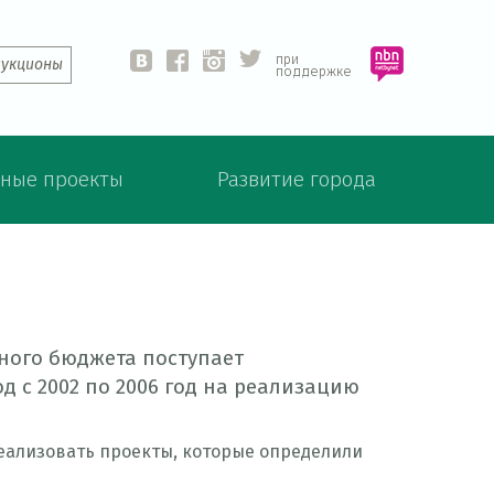
при
аукционы
vk
fb
ins
twit
поддержке
ные проекты
Развитие города
льного бюджета поступает
 с 2002 по 2006 год на реализацию
реализовать проекты, которые определили