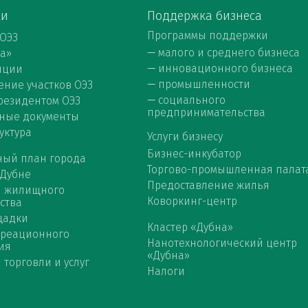
ки
Поддержка бизнеса
Программы поддержки
 ОЭЗ
—
малого и среднего бизнеса
на»
—
инновационного бизнеса
нции
—
промышленности
ние участков ОЭЗ
—
социального
 резидентом ОЭЗ
предпринимательства
ные документы
уктура
Услуги бизнесу
Бизнес-инкубатор
ный план города
Торгово-промышленная палат
 Дубне
Предоставление жилья
я жилищного
Коворкинг-центр
ства
щадки
Кластер «Дубна»
креационного
Нанотехнологический центр
ия
«Дубна»
 торговли и услуг
Налоги