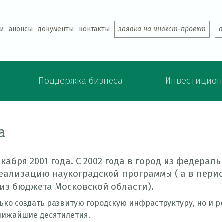
Jump to navigation
ти
анонсы
документы
контакты
заявка на инвест-проект
Поддержка бизнеса
Инвестицион
а
кабря 2001 года. С 2002 года в город из федера
лизацию наукоградской программы ( а в период
из бюджета Московской области).
лько создать развитую городскую инфраструктуру, но и 
ближайшие десятилетия.