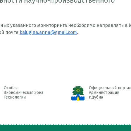
льности научно-производственного
нных указанного мониторинга необходимо направлять в 
ой почте
kalugina.anna@gmail.com
.
Особая
Официальный порта
Экономическая Зона
Администрации
Технологии
г.Дубна