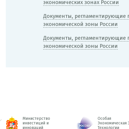
экономических зонах России
Документы, регламентирующие п
экономической зоны России
Документы, регламентирующие п
экономической зоны России
Министерство
Особая
инвестиций и
Экономическая 
инноваций
Технологии
 Prev