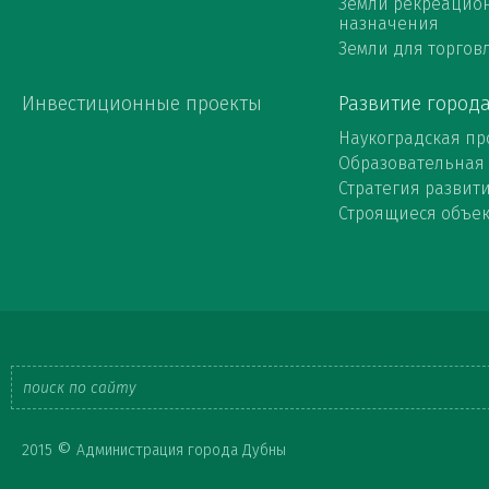
Земли рекреацио
назначения
Земли для торговл
Инвестиционные проекты
Развитие город
Наукоградская пр
Образовательная
Стратегия развит
Строящиеся объе
Форма
©
2015
Администрация города Дубны