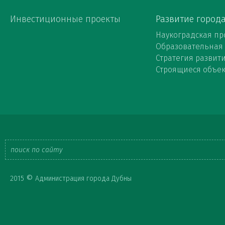
Инвестиционные проекты
Развитие город
Наукоградская пр
Образовательная
Стратегия развит
Строящиеся объе
Форма
©
2015
Администрация города Дубны
поиска