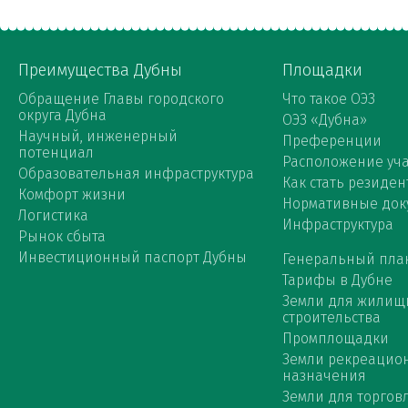
Преимущества Дубны
Площадки
Обращение Главы городского
Что такое ОЭЗ
округа Дубна
ОЭЗ «Дубна»
Научный, инженерный
Преференции
потенциал
Расположение уча
Образовательная инфраструктура
Как стать резиден
Комфорт жизни
Нормативные док
Логистика
Инфраструктура
Рынок сбыта
Инвестиционный паспорт Дубны
Генеральный пла
Тарифы в Дубне
Земли для жилищ
строительства
Промплощадки
Земли рекреацио
назначения
Земли для торговл