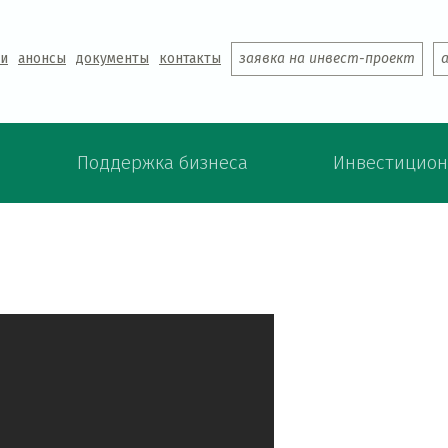
Jump to navigation
ти
анонсы
документы
контакты
заявка на инвест-проект
Поддержка бизнеса
Инвестицион