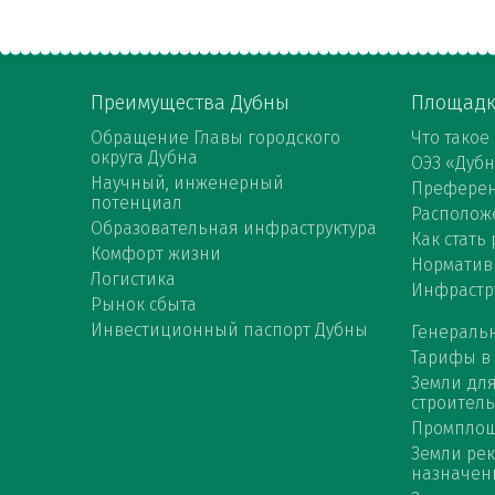
Преимущества Дубны
Площад
Обращение Главы городского
Что такое
округа Дубна
ОЭЗ «Дуб
Научный, инженерный
Префере
потенциал
Расположе
Образовательная инфраструктура
Как стать
Комфорт жизни
Норматив
Логистика
Инфрастр
Рынок сбыта
Инвестиционный паспорт Дубны
Генераль
Тарифы в
Земли дл
строитель
Промпло
Земли ре
назначен