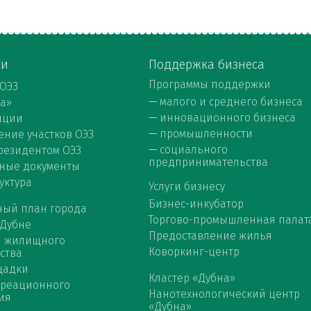
ки
Поддержка бизнеса
Программы поддержки
 ОЭЗ
—
малого и среднего бизнеса
на»
—
инновационного бизнеса
нции
—
промышленности
ние участков ОЭЗ
—
социального
 резидентом ОЭЗ
предпринимательства
ные документы
уктура
Услуги бизнесу
Бизнес-инкубатор
ный план города
Торгово-промышленная палат
 Дубне
Предоставление жилья
я жилищного
Коворкинг-центр
ства
щадки
Кластер «Дубна»
креационного
Нанотехнологический центр
ия
«Дубна»