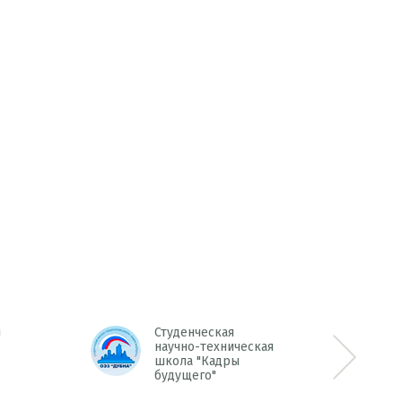
д
е
с
ь
л
Студенческая
научно-техническая
школа "Кадры
Next >>
будущего"