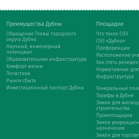
Преимущества Дубны
Площадки
Обращение Главы городского
Что такое ОЭЗ
округа Дубна
ОЭЗ «Дубна»
Научный, инженерный
Преференции
потенциал
Расположение уча
Образовательная инфраструктура
Как стать резиден
Комфорт жизни
Нормативные док
Логистика
Инфраструктура
Рынок сбыта
Инвестиционный паспорт Дубны
Генеральный пла
Тарифы в Дубне
Земли для жилищ
строительства
Промплощадки
Земли рекреацио
назначения
Земли для торговл