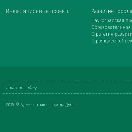
Инвестиционные проекты
Развитие город
Наукоградская пр
Образовательная
Стратегия развит
Строящиеся объе
Форма
©
2015
Администрация города Дубны
поиска