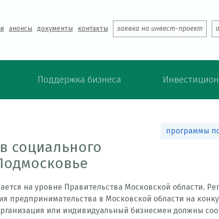
Jump to navigation
ти
анонсы
документы
контакты
заявка на инвест-проект
Поддержка бизнеса
Инвестицион
программы п
в социального
в
Подмосковье
ы
тся на уровне Правительства Московской области. Регу
тия предпринимательства в Московской области на конк
з
 организация или индивидуальный бизнесмен должны соо