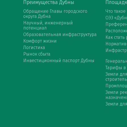
Преимущества Дубны
Площад
Обращение Главы городского
Что такое
округа Дубна
ОЭЗ «Дуб
Научный, инженерный
Префере
потенциал
Расположе
Образовательная инфраструктура
Как стать
Комфорт жизни
Норматив
Логистика
Инфрастр
Рынок сбыта
Инвестиционный паспорт Дубны
Генераль
Тарифы в
Земли дл
строитель
Промпло
Земли ре
назначен
Земли для