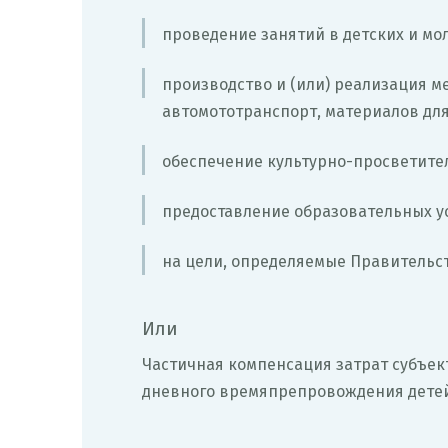
проведение занятий в детских и мо
производство и (или) реализация м
автомототранспорт, материалов дл
обеспечение культурно-просветител
предоставление образовательных у
на цели, определяемые Правительс
Или
Частичная компенсация затрат субъек
дневного времяпрепровождения детей 