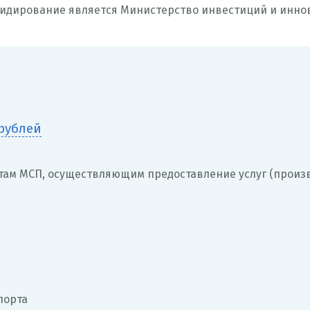
сидирование является Министерство инвестиций и инно
д
е
с
 рублей
ь
там МСП, осуществляющим предоставление услуг (произ
порта