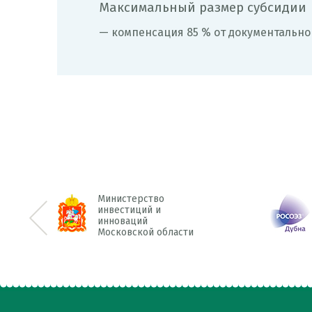
Максимальный размер субсидии
— компенсация 85 % от документально 
рство
Особая
ций и
Экономическая Зона
ий
Технологии
<< Prev
кой области