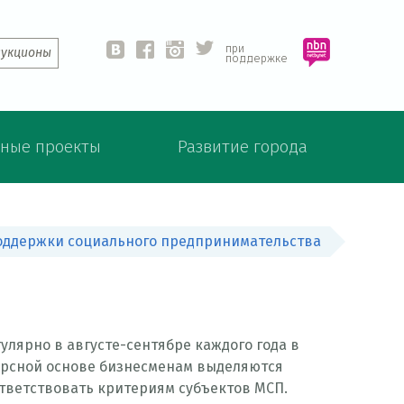
при
аукционы
vk
fb
ins
twit
поддержке
ные проекты
Развитие города
оддержки социального предпринимательства
лярно в августе-сентябре каждого года в
урсной основе бизнесменам выделяются
тветствовать критериям субъектов МСП.