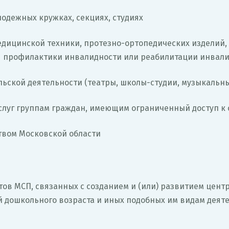
лодежных кружках, секциях, студиях
едицинской техники, протезно-ортопедических изделий, 
я профилактики инвалидности или реабилитации инвал
ьской деятельности (театры, школы-студии, музыкальн
слуг группам граждан, имеющим ограниченный доступ к
твом Московской области
тов МСП, связанных с созданием и (или) развитием цен
дошкольного возраста и иных подобных им видам деятел