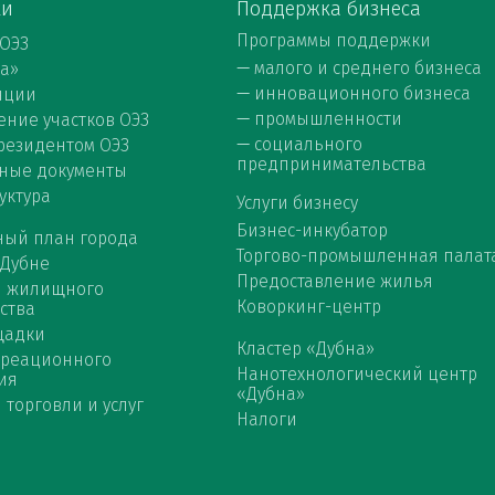
ки
Поддержка бизнеса
Программы поддержки
 ОЭЗ
—
малого и среднего бизнеса
на»
—
инновационного бизнеса
нции
—
промышленности
ние участков ОЭЗ
—
социального
 резидентом ОЭЗ
предпринимательства
ные документы
уктура
Услуги бизнесу
Бизнес-инкубатор
ный план города
Торгово-промышленная палат
 Дубне
Предоставление жилья
я жилищного
Коворкинг-центр
ства
щадки
Кластер «Дубна»
креационного
Нанотехнологический центр
ия
«Дубна»
 торговли и услуг
Налоги