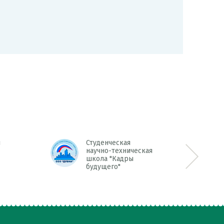
денческая
чно-техническая
ла "Кадры
Next >>
ущего"