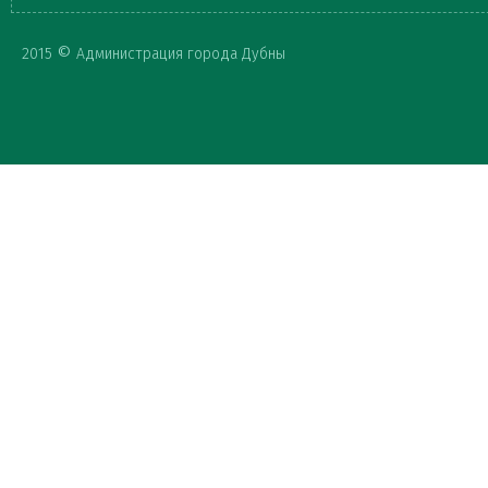
Форма
©
2015
Администрация города Дубны
поиска