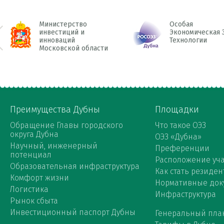
Министерство
Особая
инвестиций и
Экономическая 
инноваций
Технологии
 Prev
Московской области
Преимущества Дубны
Площадки
Обращение Главы городского
Что такое ОЭЗ
округа Дубна
ОЭЗ «Дубна»
Научный, инженерный
Преференции
потенциал
Расположение уча
Образовательная инфраструктура
Как стать резиден
Комфорт жизни
Нормативные док
Логистика
Инфраструктура
Рынок сбыта
Инвестиционный паспорт Дубны
Генеральный пла