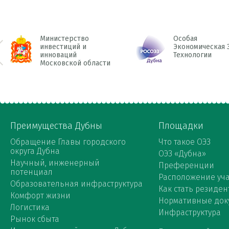
Министерство
Особая
инвестиций и
Экономическая 
инноваций
Технологии
 Prev
Московской области
Преимущества Дубны
Площадки
Обращение Главы городского
Что такое ОЭЗ
округа Дубна
ОЭЗ «Дубна»
Научный, инженерный
Преференции
потенциал
Расположение уча
Образовательная инфраструктура
Как стать резиден
Комфорт жизни
Нормативные док
Логистика
Инфраструктура
Рынок сбыта