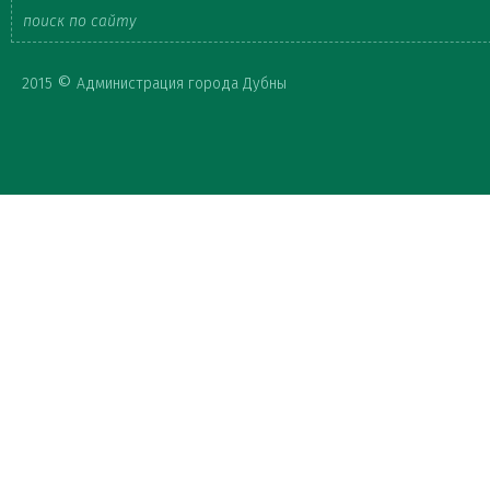
Форма
©
2015
Администрация города Дубны
поиска